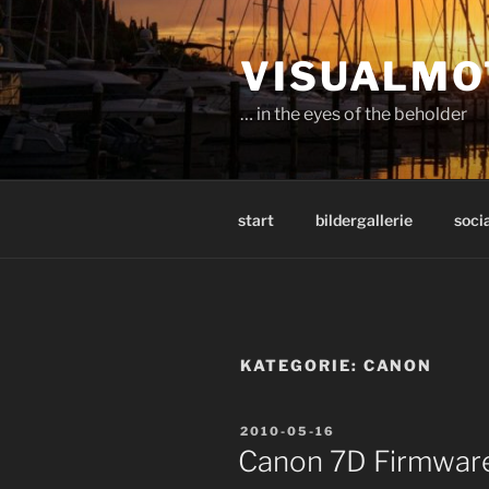
Zum
Inhalt
VISUALMO
springen
… in the eyes of the beholder
start
bildergallerie
socia
KATEGORIE:
CANON
VERÖFFENTLICHT
2010-05-16
AM
Canon 7D Firmware