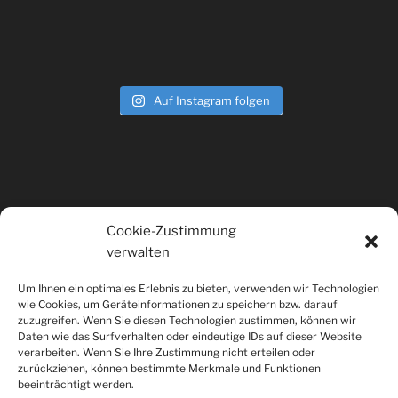
Auf Instagram folgen
Cookie-Zustimmung
verwalten
KLEINGEDRUCKTES
Um Ihnen ein optimales Erlebnis zu bieten, verwenden wir Technologien
wie Cookies, um Geräteinformationen zu speichern bzw. darauf
Rechtliches & Impressum
zuzugreifen. Wenn Sie diesen Technologien zustimmen, können wir
Daten wie das Surfverhalten oder eindeutige IDs auf dieser Website
Cookie-Richtlinie (EU)
verarbeiten. Wenn Sie Ihre Zustimmung nicht erteilen oder
zurückziehen, können bestimmte Merkmale und Funktionen
beeinträchtigt werden.