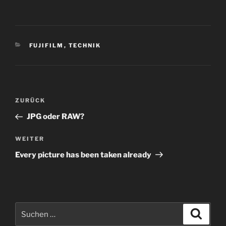
KATEGORIEN
FUJIFILM
,
TECHNIK
Beitragsnavigation
Vorheriger
ZURÜCK
Beitrag
JPG oder RAW?
Nächster
WEITER
Beitrag
Every picture has been taken already
Suchen
Suche
nach: