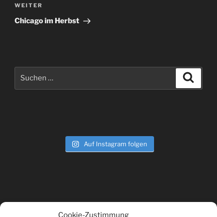
Nächster
WEITER
Beitrag
Chicago im Herbst
Suchen
Suche
nach:
Auf Instagram folgen
Cookie-Zustimmung