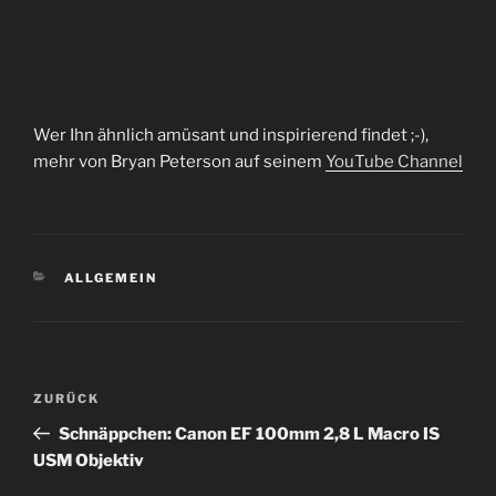
Wer Ihn ähnlich amüsant und inspirierend findet ;-),
mehr von Bryan Peterson auf seinem
YouTube Channel
KATEGORIEN
ALLGEMEIN
Beitragsnavigation
Vorheriger
ZURÜCK
Beitrag
Schnäppchen: Canon EF 100mm 2,8 L Macro IS
USM Objektiv