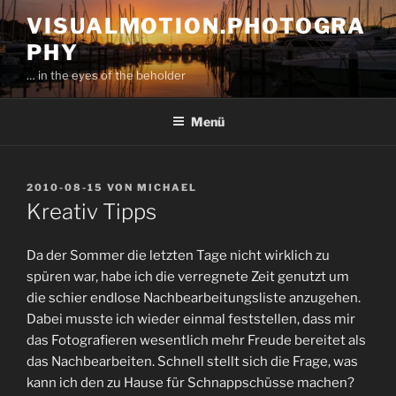
Zum
VISUALMOTION.PHOTOGRA
Inhalt
PHY
springen
… in the eyes of the beholder
Menü
VERÖFFENTLICHT
2010-08-15
VON
MICHAEL
AM
Kreativ Tipps
Da der Sommer die letzten Tage nicht wirklich zu
spüren war, habe ich die verregnete Zeit genutzt um
die schier endlose Nachbearbeitungsliste anzugehen.
Dabei musste ich wieder einmal feststellen, dass mir
das Fotografieren wesentlich mehr Freude bereitet als
das Nachbearbeiten. Schnell stellt sich die Frage, was
kann ich den zu Hause für Schnappschüsse machen?