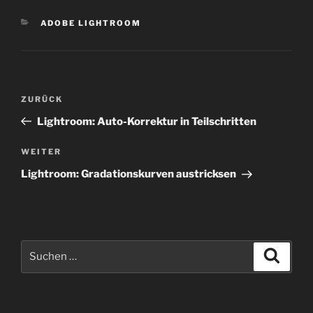
KATEGORIEN
ADOBE LIGHTROOM
Beitragsnavigation
Vorheriger
ZURÜCK
Beitrag
Lightroom: Auto-Korrektur in Teilschritten
Nächster
WEITER
Beitrag
Lightroom: Gradationskurven austricksen
Suchen
Suche
nach: