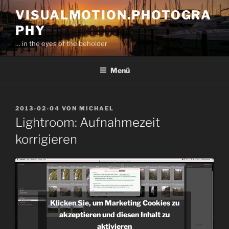
Zum
VISUALMOTION.PHOTOGRA
Inhalt
PHY
springen
… in the eyes of the beholder
Menü
VERÖFFENTLICHT
2013-02-04
VON
MICHAEL
AM
Lightroom: Aufnahmezeit
korrigieren
Klicken Sie, um Marketing Cookies zu
akzeptieren und diesen Inhalt zu
aktivieren