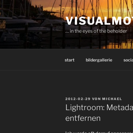
Zum
Inhalt
VISUALMO
springen
… in the eyes of the beholder
start
bildergallerie
socia
VERÖFFENTLICHT
2012-02-29
VON
MICHAEL
AM
Lightroom: Metada
entfernen