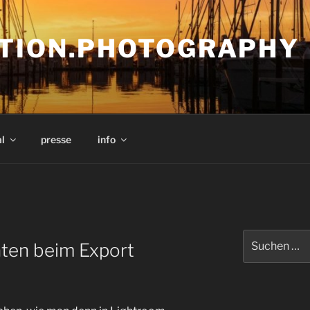
TION.PHOTOGRAPHY
l
presse
info
Suchen
ten beim Export
nach: