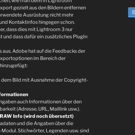
chen, wie man denn in Lightroom
port gezielt aus den Bildern entfernen
verwendete Ausrüstung nicht mehr
- und Kontaktinfos hingegen schon.
er, dass dies mit Lightroom 3 nur
st und dass dafür ein zusätzliches PlugIn
s aus. Adobe hat auf die Feedbacks der
Exportoptionen im Bereich der
hinzugefügt:
us dem Bild mit Ausnahme der Copyright-
nformationen
Angaben auch Informationen über den
arkeit (Adresse, URL, Maillink usw.).
RAW Info (wird noch übersetzt)
tadaten und die Angaben über die
Modul. Stichwörter, Legenden usw. sind