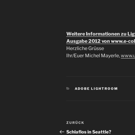
Weitere Informationen zu Ligh
Ausgabe 2012 von www.e-coll
Herzliche Grüsse
Ihr/Euer Michel Mayerle,
www.u
KATEGORIEN
ADOBE LIGHTROOM
Beitragsnavigation
Vorheriger
ZURÜCK
Beitrag
Schlaflos in Seattle?