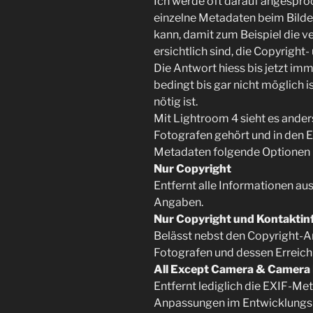
Ich werde oft darauf angespro
einzelne Metadaten beim Bildex
kann, damit zum Beispiel die 
ersichtlich sind, die Copyright
Die Antwort hiess bis jetzt imm
bedingt bis gar nicht möglich i
nötig ist.
Mit Lightroom 4 sieht es ander
Fotografen gehört und in den 
Metadaten folgende Optionen 
Nur Copyright
Entfernt alle Informationen a
Angaben.
Nur Copyright und Kontakti
Belässt nebst den Copyright-
Fotografen und dessen Erreichb
All Except Camera & Camera 
Entfernt lediglich die EXIF-Me
Anpassungen im Entwicklungs-