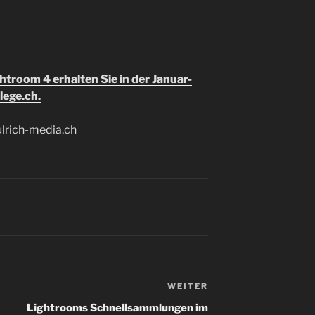
troom 4 erhalten Sie in der Januar-
ege.ch.
lrich-media.ch
WEITER
Nächster
Beitrag
Lightrooms Schnellsammlungen im